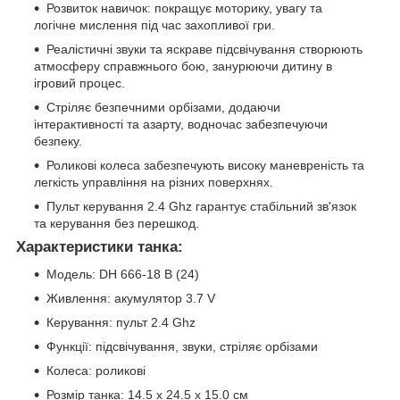
Розвиток навичок: покращує моторику, увагу та
логічне мислення під час захопливої гри.
Реалістичні звуки та яскраве підсвічування створюють
атмосферу справжнього бою, занурюючи дитину в
ігровий процес.
Стріляє безпечними орбізами, додаючи
інтерактивності та азарту, водночас забезпечуючи
безпеку.
Роликові колеса забезпечують високу маневреність та
легкість управління на різних поверхнях.
Пульт керування 2.4 Ghz гарантує стабільний зв'язок
та керування без перешкод.
Характеристики танка:
Модель: DH 666-18 B (24)
Живлення: акумулятор 3.7 V
Керування: пульт 2.4 Ghz
Функції: підсвічування, звуки, стріляє орбізами
Колеса: роликові
Розмір танка: 14.5 x 24.5 x 15.0 см