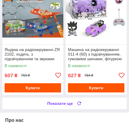
Ящірка на радіокеруванні ZR
Машина на радіокеруванні
2102, ходить, з
011-4 (60) з підсвічуванням,
підсвічуванням та звуками
гумовими шинами, фігуркою
героя
В наявності
В наявності
607
627
₴
₴
759 ₴
784 ₴
Купити
Купити
Показати ще
Про нас