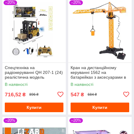
–20%
–20%
Спецтехніка на
Кран на дистанційному
радіокеруванні QH 207-1 (24)
керуванні 1562 на
реалістична модель
батарейках з аксесуарами в
коробці
В наявності
В наявності
716,52
547
₴
₴
896 ₴
684 ₴
Купити
Купити
–20%
–20%