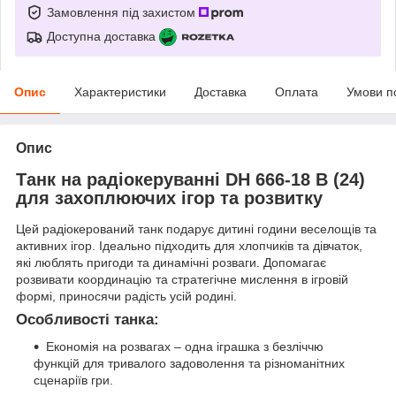
Замовлення під захистом
Доступна доставка
Опис
Характеристики
Доставка
Оплата
Умови п
Опис
Танк на радіокеруванні DH 666-18 B (24)
для захоплюючих ігор та розвитку
Цей радіокерований танк подарує дитині години веселощів та
активних ігор. Ідеально підходить для хлопчиків та дівчаток,
які люблять пригоди та динамічні розваги. Допомагає
розвивати координацію та стратегічне мислення в ігровій
формі, приносячи радість усій родині.
Особливості танка:
Економія на розвагах – одна іграшка з безліччю
функцій для тривалого задоволення та різноманітних
сценаріїв гри.