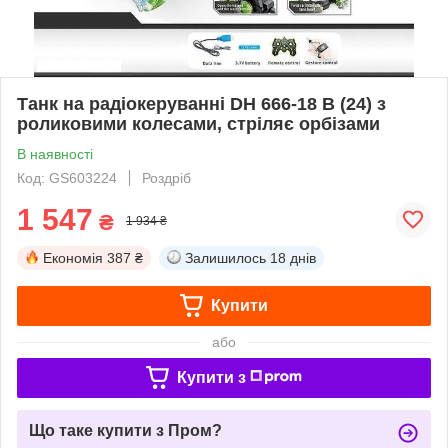
Танк на радіокеруванні DH 666-18 B (24) з
роликовими колесами, стріляє орбізами
В наявності
Код: GS603224
Роздріб
1 547
₴
1 934 ₴
Економія
387 ₴
Залишилось
18 днів
Купити
або
Купити з
Що таке купити з Пром?