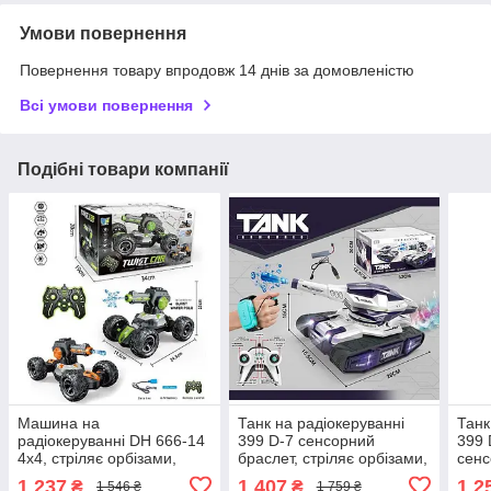
Умови повернення
Повернення товару впродовж 14 днів за домовленістю
Всі умови повернення
Подібні товари компанії
Машина на
Танк на радіокеруванні
Танк
радіокеруванні DH 666-14
399 D-7 сенсорний
399 
4х4, стріляє орбізами,
браслет, стріляє орбізами,
сенс
пульт 2,4 GHz
генерує пару
стрі
1 237
1 407
1 2
₴
₴
1 546 ₴
1 759 ₴