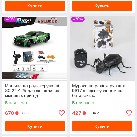
Купити
Купити
–20%
–20%
Машина на радіокеруванні
Мураха на радіокеруванні
SC 24 A 25 для захопливих
9917 з підсвічуванням на
сімейних пригод
батарейках
В наявності
В наявності
670
427
₴
₴
838 ₴
534 ₴
Купити
Купити