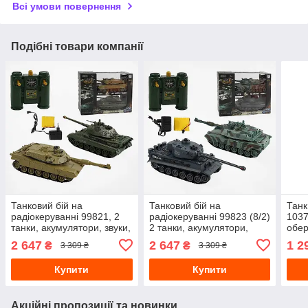
Всі умови повернення
Подібні товари компанії
Танковий бій на
Танковий бій на
Танк
радіокеруванні 99821, 2
радіокеруванні 99823 (8/2)
1037
танки, акумулятори, звуки,
2 танки, акумулятори,
обер
підсвічування
звуки, підсвічування
коль
2 647
2 647
1 2
₴
₴
3 309 ₴
3 309 ₴
Купити
Купити
Акційні пропозиції та новинки