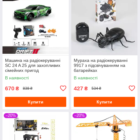
Машина на радіокеруванні
Мураха на радіокеруванні
SC 24 A 25 для захопливих
9917 з підсвічуванням на
сімейних пригод
батарейках
В наявності
В наявності
670
427
₴
₴
838 ₴
534 ₴
Купити
Купити
–20%
–20%