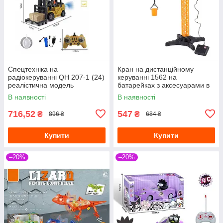
Спецтехніка на
Кран на дистанційному
радіокеруванні QH 207-1 (24)
керуванні 1562 на
реалістична модель
батарейках з аксесуарами в
коробці
В наявності
В наявності
716,52
547
₴
₴
896 ₴
684 ₴
Купити
Купити
–20%
–20%