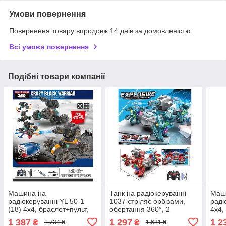
Умови повернення
Повернення товару впродовж 14 днів за домовленістю
Всі умови повернення
Подібні товари компанії
Машина на
Танк на радіокеруванні
Маш
радіокеруванні YL 50-1
1037 стріляє орбізами,
раді
(18) 4х4, браслет+пульт,
обертання 360°, 2
4х4,
стріляє орбізами, різні
кольори
пуль
1 387
1 297
1 2
₴
₴
1 734 ₴
1 621 ₴
кольори