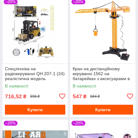
–20%
–20%
Спецтехніка на
Кран на дистанційному
радіокеруванні QH 207-1 (24)
керуванні 1562 на
реалістична модель
батарейках з аксесуарами в
коробці
В наявності
В наявності
716,52
547
₴
₴
896 ₴
684 ₴
Купити
Купити
–20%
–20%