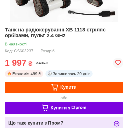
Танк на радіокеруванні XB 1118 стріляє
орбізами, пульт 2.4 GHz
В наявності
Код: GS603237
Роздріб
1 997
₴
2 496 ₴
Економія
499 ₴
Залишилось
20 днів
Купити
або
Купити з
Що таке купити з Пром?