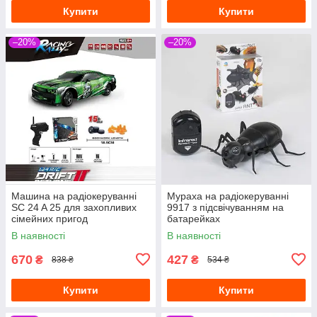
Купити
Купити
–20%
–20%
Машина на радіокеруванні
Мураха на радіокеруванні
SC 24 A 25 для захопливих
9917 з підсвічуванням на
сімейних пригод
батарейках
В наявності
В наявності
670
427
₴
₴
838 ₴
534 ₴
Купити
Купити