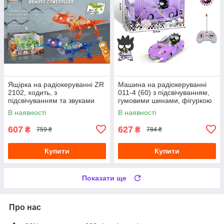
Ящірка на радіокеруванні ZR
Машина на радіокеруванні
2102, ходить, з
011-4 (60) з підсвічуванням,
підсвічуванням та звуками
гумовими шинами, фігуркою
героя
В наявності
В наявності
607
627
₴
₴
759 ₴
784 ₴
Купити
Купити
Показати ще
Про нас