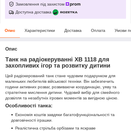
Замовлення під захистом
Доступна доставка
Опис
Характеристики
Доставка
Оплата
Умови п
Опис
Танк на радіокеруванні XB 1118 для
захопливих ігор та розвитку дитини
Цей радіокерований танк стане чудовим подарунком для
маленьких любителів військової техніки. Він забезпечить
години активних розваг, розвиваючи координацію, уяву та
стратегічне мислення дитини. Чудовий вибір для сімейного
дозвілля та незабутніх ігрових моментів за вигідною ціною.
Особливості танка:
Економія коштів завдяки багатофункціональності та
довговічності іграшки.
Реалістична стрільба орбізами та яскраве