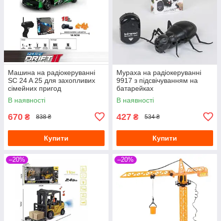
Машина на радіокеруванні
Мураха на радіокеруванні
SC 24 A 25 для захопливих
9917 з підсвічуванням на
сімейних пригод
батарейках
В наявності
В наявності
670
427
₴
₴
838 ₴
534 ₴
Купити
Купити
–20%
–20%