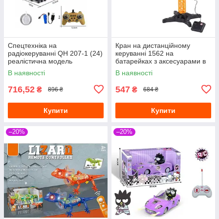
Спецтехніка на
Кран на дистанційному
радіокеруванні QH 207-1 (24)
керуванні 1562 на
реалістична модель
батарейках з аксесуарами в
коробці
В наявності
В наявності
716,52
547
₴
₴
896 ₴
684 ₴
Купити
Купити
–20%
–20%