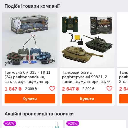
Подібні товари компанії
Танковий бій 333 - ТК 11
Танковий бій на
Танк
(24) радіоуправління,
радіокеруванні 99821, 2
раді
світло, звук, акумулятор
танки, акумулятори, звуки,
2 та
підсвічування
звук
1 847
2 647
2 6
₴
₴
2 309 ₴
3 309 ₴
Купити
Купити
Акційні пропозиції та новинки
–20%
–20%