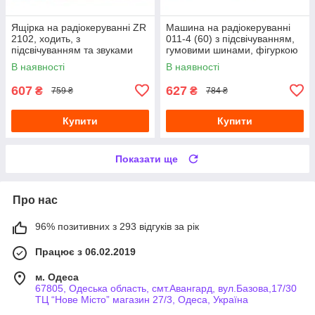
Ящірка на радіокеруванні ZR
Машина на радіокеруванні
2102, ходить, з
011-4 (60) з підсвічуванням,
підсвічуванням та звуками
гумовими шинами, фігуркою
героя
В наявності
В наявності
607
627
₴
₴
759 ₴
784 ₴
Купити
Купити
Показати ще
Про нас
96% позитивних з 293 відгуків за рік
Працює з 06.02.2019
м. Одеса
67805, Одеська область, смт.Авангард, вул.Базова,17/30
ТЦ “Нове Місто” магазин 27/3, Одеса, Україна