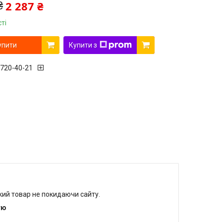
2 287 ₴
₴
ті
упити
Купити з
 720-40-21
який товар не покидаючи сайту.
тю