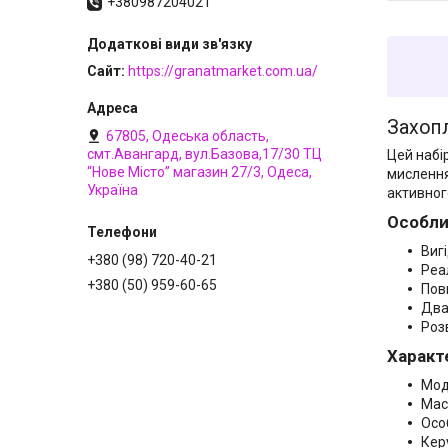
+380987204021
Сайт
https://granatmarket.com.ua/
Захопл
67805, Одеська область,
смт.Авангард, вул.Базова,17/30 ТЦ
Цей набі
“Нове Місто” магазин 27/3, Одеса,
мислення
Україна
активног
Особли
Виг
+380 (98) 720-40-21
Реа
+380 (50) 959-60-65
Пов
Два
Роз
Характ
Мод
Мас
Особ
Кер