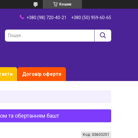
Кошик
+380 (98) 720-40-21
+380 (50) 959-60-65
такти
Договір оферти
уком та обертанням башт
Код:
GS603251