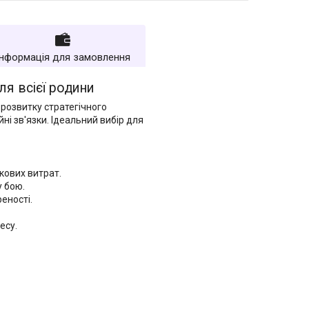
Інформація для замовлення
ля всієї родини
 розвитку стратегічного
ні зв'язки. Ідеальний вибір для
ткових витрат.
у бою.
еності.
есу.