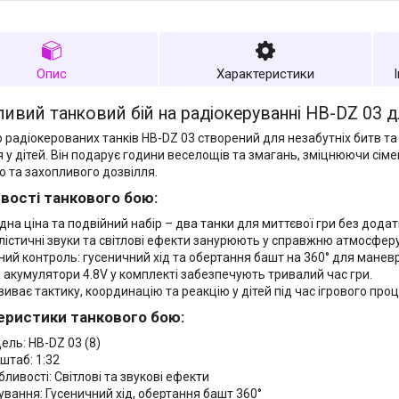
Опис
Характеристики
ивий танковий бій на радіокеруванні HB-DZ 03 д
р радіокерованих танків HB-DZ 03 створений для незабутніх битв та
 у дітей. Він подарує години веселощів та змагань, зміцнюючи сімей
о та захопливого дозвілля.
вості танкового бою:
ідна ціна та подвійний набір – два танки для миттєвої гри без дода
лістичні звуки та світлові ефекти занурюють у справжню атмосфер
ний контроль: гусеничний хід та обертання башт на 360° для маневр
 акумулятори 4.8V у комплекті забезпечують тривалий час гри.
виває тактику, координацію та реакцію у дітей під час ігрового проц
еристики танкового бою:
ель: HB-DZ 03 (8)
штаб: 1:32
ливості: Світлові та звукові ефекти
ування: Гусеничний хід, обертання башт 360°