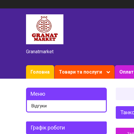
Granatmarket
Головна
Товари та послуги
Оплат
Відгуки
Танко
Графік роботи
За