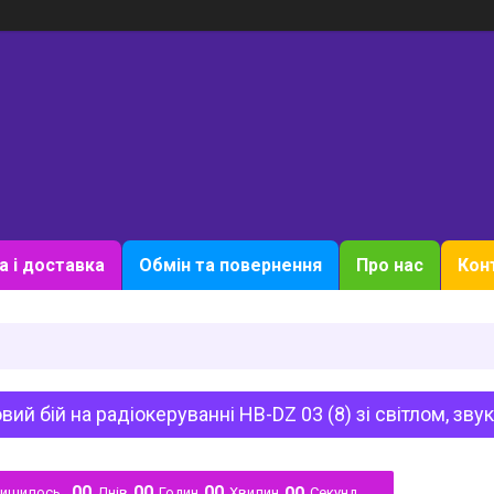
а і доставка
Обмін та повернення
Про нас
Кон
вий бій на радіокеруванні HB-DZ 03 (8) зі світлом, зв
0
0
0
0
0
0
0
0
лишилось
Днів
Годин
Хвилин
Секунд