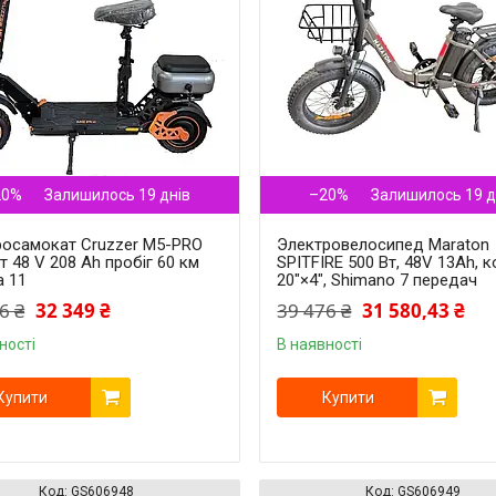
20%
–20%
Залишилось 19 днів
Залишилось 19 д
росамокат Cruzzer M5-PRO
Электровелосипед Maraton
т 48 V 208 Ah пробіг 60 км
SPITFIRE 500 Вт, 48V 13Ah, 
а 11
20"×4", Shimano 7 передач
6 ₴
32 349 ₴
39 476 ₴
31 580,43 ₴
ності
В наявності
Купити
Купити
GS606948
GS606949