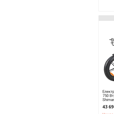
Елект
750 Вт
Shima
43 69