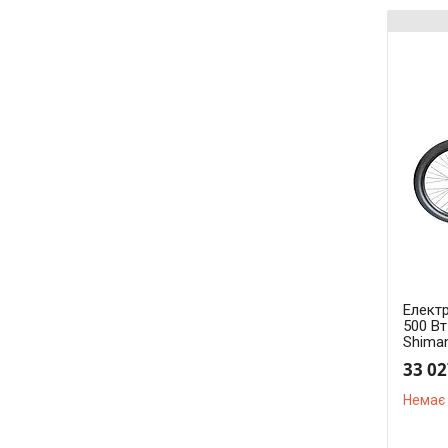
Елект
500 Вт
Shima
33 02
Немає 