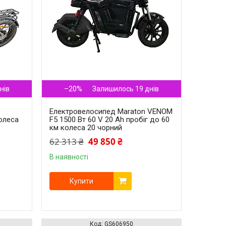
–20%
нів
Залишилось 19 днів
Електровелосипед Maraton VENOM
колеса
F5 1500 Вт 60 V 20 Ah пробіг до 60
км колеса 20 чорний
62 313 ₴
49 850 ₴
В наявності
Купити
GS606950