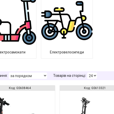
ектросамокати
Електровелосипеди
GS608464
GS613321