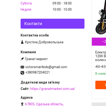
Субота
09:00
18:00
Неділя
10:00
15:00
Контакти
–
Крістіна Добровольська
Елект
1200 В
Гранат маркет
колес
40 43
victorsmartkids@gmail.com
+380987204021
В наяв
Сайт
https://granatmarket.com.ua/
67805, Одеська область,