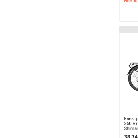
Немає 
Елект
350 Вт
Shima
38 74