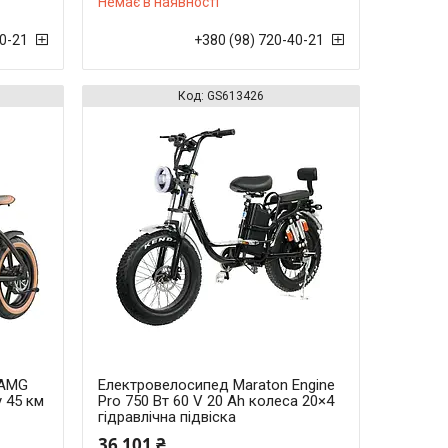
Немає в наявності
40-21
+380 (98) 720-40-21
GS613426
 AMG
Електровелосипед Maraton Engine
у 45 км
Pro 750 Вт 60 V 20 Ah колеса 20×4
гідравлічна підвіска
36 101 ₴